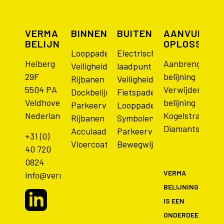
VERMA
BINNENBELIJNINGEN
BUITENBELIJNINGEN
AANVULLEN
BELIJNING
OPLOSSING
Looppaden
Electrisch
Heiberg
Aanbrengen
Veiligheidsmarkeringen
laadpunt
29F
belijning
Rijbanen
Veiligheidsmarkeringen
5504 PA
Verwijderen
Dockbelijning
Fietspaden
Veldhoven
belijning
Parkeervakken
Looppaden
Nederland
Kogelstralen
Rijbanen
Symbolen
Diamantschure
Acculaadstation
Parkeervakken
+31 (0)
Vloercoating
Bewegwijzering
40 720
0824
VERMA
info@vermabelijning.nl
BELIJNING
IS EEN
ONDERDEEL